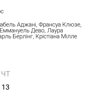
ос
Ізабель Аджані, Франсуа Клюзе,
 Еммануель Дево, Лаура
рль Берлінг, Крістіана Мілле
ЧТ
13