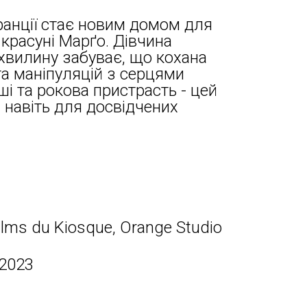
анції стає новим домом для
 красуні Марґо. Дівчина
хвилину забуває, що кохана
а маніпуляцій з серцями
ші та рокова пристрасть - цей
 навіть для досвідчених
ilms du Kiosque, Orange Studio
 2023