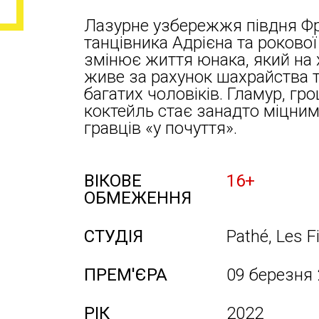
Лазурне узбережжя півдня Фр
танцівника Адрієна та рокової
змінює життя юнака, який на 
живе за рахунок шахрайства т
багатих чоловіків. Гламур, гро
коктейль стає занадто міцним
гравців «у почуття».
ВІКОВЕ
16+
ОБМЕЖЕННЯ
СТУДІЯ
Pathé, Les F
ПРЕМ'ЄРА
09 березня
РІК
2022