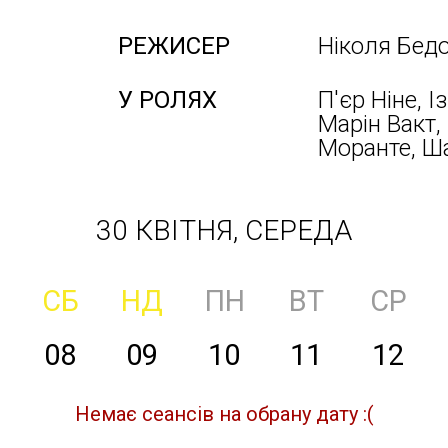
РЕЖИСЕР
Ніколя Бед
У РОЛЯХ
П'єр Ніне, 
Марін Вакт,
Моранте, Ша
30 КВІТНЯ, СЕРЕДА
СБ
НД
ПН
ВТ
СР
08
09
10
11
12
Немає сеансів на обрану дату :(