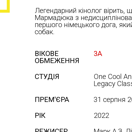
Легендарний кінолог вірить,
Мармадюка з недисциплінован
першого німецького дога, який
собак.
ВІКОВЕ
3А
ОБМЕЖЕННЯ
СТУДІЯ
One Cool An
Legacy Class
ПРЕМ'ЄРА
31 серпня 
РІК
2022
РЕЖИСЕР
Марк А.З. Д