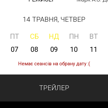
14 ТРАВНЯ, ЧЕТВЕР
ПТ
СБ
НД
ПН
ВТ
07
08
09
10
11
Немає сеансів на обрану дату :(
ТРЕЙЛЕР