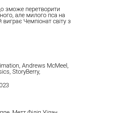
 що зможе перетворити
ого, але милого пса на
 виграє Чемпіонат світу з
imation, Andrews McMeel,
ics, StoryBerry,
2023
іппе, Метт Філіп Уїлан