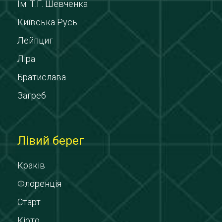
Ім. Т.Г. Шевченка
Київська Русь
Лейпциг
Ліра
Братислава
Загреб
Лівий берег
Краків
Флоренція
Старт
Кіото