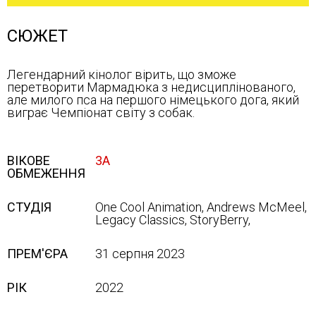
СЮЖЕТ
Легендарний кінолог вірить, що зможе
перетворити Мармадюка з недисциплінованого,
але милого пса на першого німецького дога, який
виграє Чемпіонат світу з собак.
ВІКОВЕ
3А
ОБМЕЖЕННЯ
СТУДІЯ
One Cool Animation, Andrews McMeel,
Legacy Classics, StoryBerry,
ПРЕМ'ЄРА
31 серпня 2023
РІК
2022