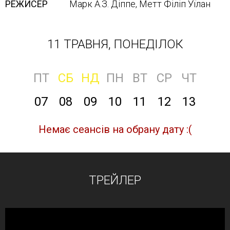
РЕЖИСЕР
Марк А.З. Діппе, Метт Філіп Уїлан
11 ТРАВНЯ, ПОНЕДІЛОК
ПТ
СБ
НД
ПН
ВТ
СР
ЧТ
07
08
09
10
11
12
13
Немає сеансів на обрану дату :(
ТРЕЙЛЕР