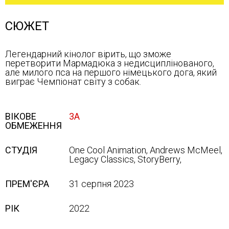
СЮЖЕТ
Легендарний кінолог вірить, що зможе
перетворити Мармадюка з недисциплінованого,
але милого пса на першого німецького дога, який
виграє Чемпіонат світу з собак.
ВІКОВЕ
3А
ОБМЕЖЕННЯ
СТУДІЯ
One Cool Animation, Andrews McMeel,
Legacy Classics, StoryBerry,
ПРЕМ'ЄРА
31 серпня 2023
РІК
2022