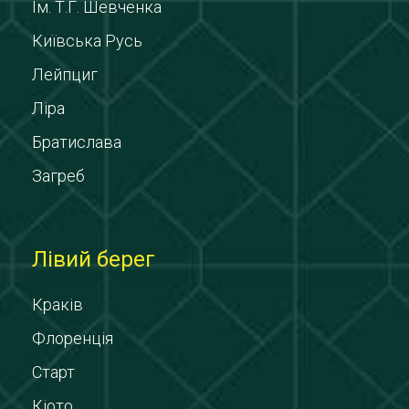
Ім. Т.Г. Шевченка
Київська Русь
Лейпциг
Ліра
Братислава
Загреб
Лівий берег
Краків
Флоренція
Старт
Кіото