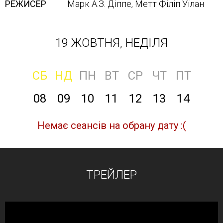
РЕЖИСЕР
Марк А.З. Діппе, Метт Філіп Уїлан
19 ЖОВТНЯ, НЕДІЛЯ
СБ
НД
ПН
ВТ
СР
ЧТ
ПТ
08
09
10
11
12
13
14
Немає сеансів на обрану дату :(
ТРЕЙЛЕР