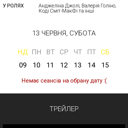
У РОЛЯХ
Анджеліна Джолі, Валерія Голіно,
Коді Сміт-МакФі та інші
13 ЧЕРВНЯ, СУБОТА
НД
ПН
ВТ
СР
ЧТ
ПТ
СБ
09
10
11
12
13
14
15
Немає сеансів на обрану дату :(
ТРЕЙЛЕР