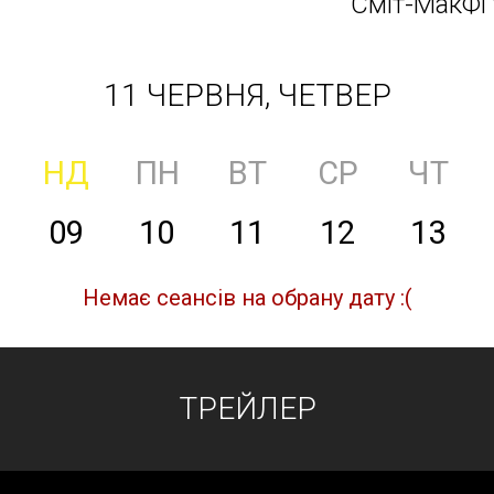
Сміт-МакФі 
11 ЧЕРВНЯ, ЧЕТВЕР
НД
ПН
ВТ
СР
ЧТ
09
10
11
12
13
Немає сеансів на обрану дату :(
ТРЕЙЛЕР