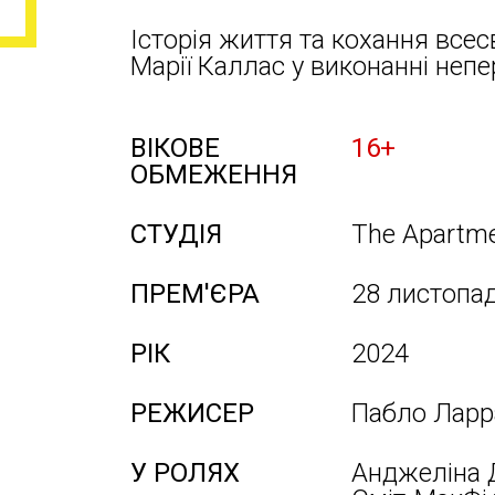
Історія життя та кохання всес
Марії Каллас у виконанні не
ВІКОВЕ
16+
ОБМЕЖЕННЯ
СТУДІЯ
The Apartm
ПРЕМ'ЄРА
28 листопа
РІК
2024
РЕЖИСЕР
Пабло Ларр
У РОЛЯХ
Анджеліна Д