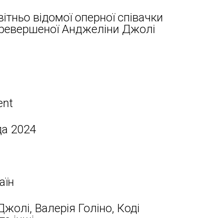
вітньо відомої оперної співачки
перевершеної Анджеліни Джолі
ent
да 2024
аїн
жолі, Валерія Голіно, Коді