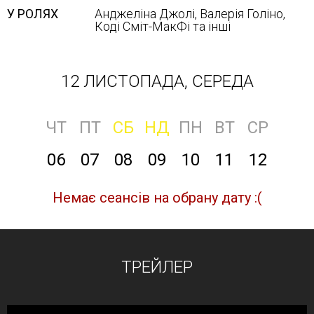
У РОЛЯХ
Анджеліна Джолі, Валерія Голіно,
Коді Сміт-МакФі та інші
12 ЛИСТОПАДА, СЕРЕДА
ЧТ
ПТ
СБ
НД
ПН
ВТ
СР
06
07
08
09
10
11
12
Немає сеансів на обрану дату :(
ТРЕЙЛЕР