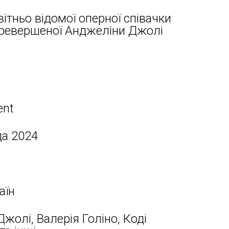
вітньо відомої оперної співачки
перевершеної Анджеліни Джолі
ent
да 2024
аїн
жолі, Валерія Голіно, Коді