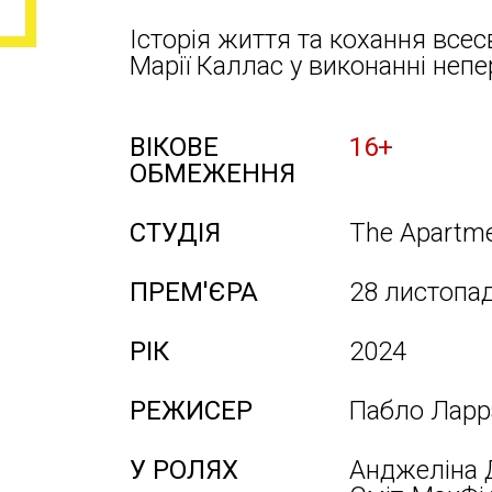
Історія життя та кохання всес
Марії Каллас у виконанні не
ВІКОВЕ
16+
ОБМЕЖЕННЯ
СТУДІЯ
The Apartm
ПРЕМ'ЄРА
28 листопа
РІК
2024
РЕЖИСЕР
Пабло Ларр
У РОЛЯХ
Анджеліна Д