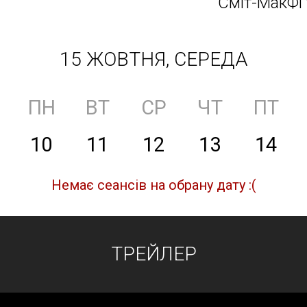
Сміт-МакФі 
15 ЖОВТНЯ, СЕРЕДА
ПН
ВТ
СР
ЧТ
ПТ
10
11
12
13
14
Немає сеансів на обрану дату :(
ТРЕЙЛЕР