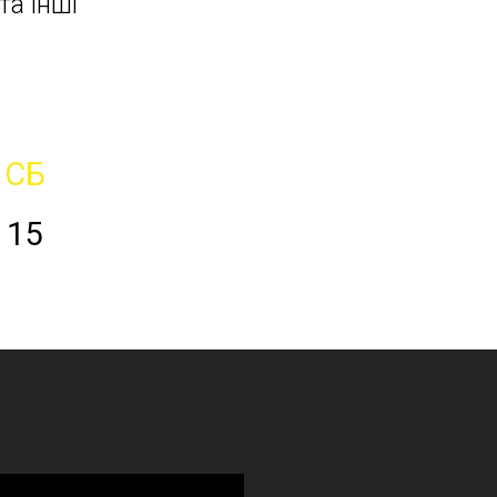
та інші
СБ
15