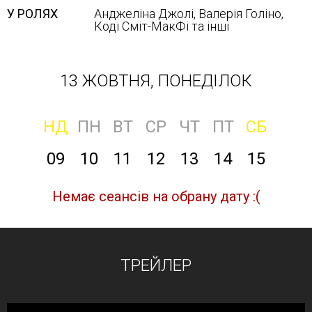
У РОЛЯХ
Анджеліна Джолі, Валерія Голіно,
Коді Сміт-МакФі та інші
13 ЖОВТНЯ, ПОНЕДІЛОК
НД
ПН
ВТ
СР
ЧТ
ПТ
СБ
09
10
11
12
13
14
15
Немає сеансів на обрану дату :(
ТРЕЙЛЕР