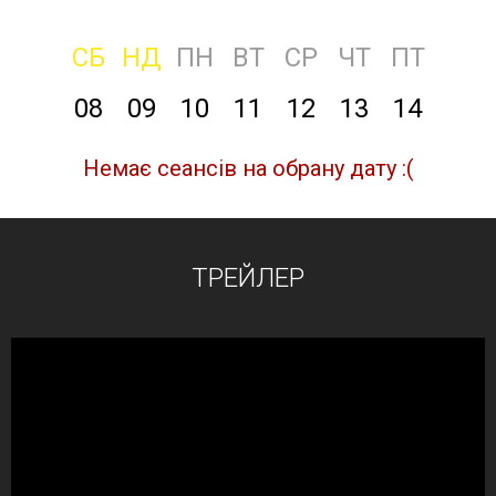
СБ
НД
ПН
ВТ
СР
ЧТ
ПТ
08
09
10
11
12
13
14
Немає сеансів на обрану дату :(
ТРЕЙЛЕР