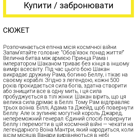
Купити / забронювати
СЮЖЕТ
Розпочинається епічна місія космічної війни.
Запам’ятайте головне: "Обов’язок понад життя!"
Велична битва між армією Принца Рама і
імператором Шаканом триває без кінця в іншому
вимірі всесвіту. Під час цього бою Шакан
викрадає дружину Рама, богиню Беллу, і тікає на
своєму кораблі. Згідно з легендою, кожні 500
років прокидається сила богів, здатна створити
або знищити все в одну мить, і ця сила
пробуджується в тілі жінки. Шакан вірить, що ця
велика сила дрімає в Беллі. Тому Рам відправляє
трьох воїнів: Біллі, Адама та Джейд, щоб повернути
Беллу. Але їх зупиняє могутній король Джаред,
непереможний генерал. Єдиний спосіб повернути
Беллу і перемогти в цій космічній війні — чекати на
легендарного Воїна Мантри, який народиться, коли
вісім місяців Ванари вирівняються в небі