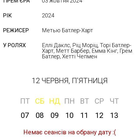
ПРЕМ'ЄРА
03 жовтня 2024
РІК
2024
РЕЖИСЕР
Метью Батлер-Харт
У РОЛЯХ
Еллі Даклс, Ріц Моріц, Торі Батлер-
Харт, Метт Барбер, Емма Кінг, Грем
Батлер, Хетті Чепмен
12 ЧЕРВНЯ, П'ЯТНИЦЯ
ПТ
СБ
НД
ПН
ВТ
СР
ЧТ
07
08
09
10
11
12
13
Немає сеансів на обрану дату :(