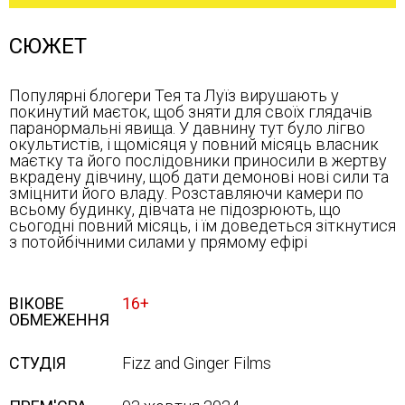
СЮЖЕТ
Популярні блогери Тея та Луїз вирушають у
покинутий маєток, щоб зняти для своїх глядачів
паранормальні явища. У давнину тут було лігво
окультистів, і щомісяця у повний місяць власник
маєтку та його послідовники приносили в жертву
вкрадену дівчину, щоб дати демонові нові сили та
зміцнити його владу. Розставляючи камери по
всьому будинку, дівчата не підозрюють, що
сьогодні повний місяць, і їм доведеться зіткнутися
з потойбічними силами у прямому ефірі
ВІКОВЕ
16+
ОБМЕЖЕННЯ
СТУДІЯ
Fizz and Ginger Films