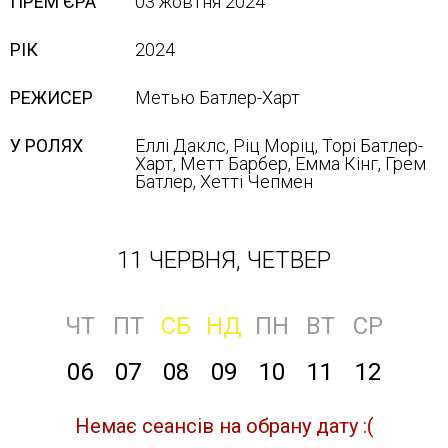
ПРЕМ'ЄРА
03 жовтня 2024
РІК
2024
РЕЖИСЕР
Метью Батлер-Харт
У РОЛЯХ
Еллі Даклс, Ріц Моріц, Торі Батлер-
Харт, Метт Барбер, Емма Кінг, Грем
Батлер, Хетті Чепмен
11 ЧЕРВНЯ, ЧЕТВЕР
ЧТ
ПТ
СБ
НД
ПН
ВТ
СР
06
07
08
09
10
11
12
Немає сеансів на обрану дату :(