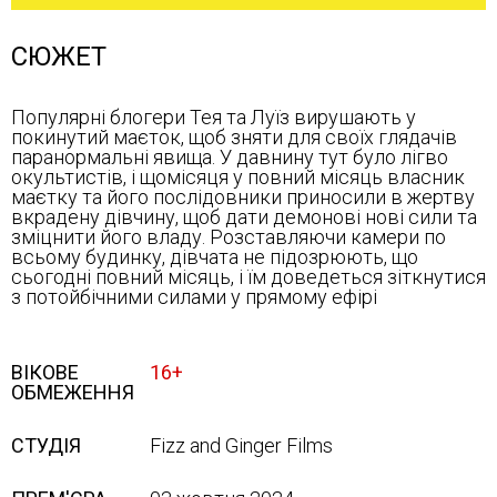
СЮЖЕТ
Популярні блогери Тея та Луїз вирушають у
покинутий маєток, щоб зняти для своїх глядачів
паранормальні явища. У давнину тут було лігво
окультистів, і щомісяця у повний місяць власник
маєтку та його послідовники приносили в жертву
вкрадену дівчину, щоб дати демонові нові сили та
зміцнити його владу. Розставляючи камери по
всьому будинку, дівчата не підозрюють, що
сьогодні повний місяць, і їм доведеться зіткнутися
з потойбічними силами у прямому ефірі
ВІКОВЕ
16+
ОБМЕЖЕННЯ
СТУДІЯ
Fizz and Ginger Films