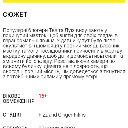
СЮЖЕТ
Популярні блогери Тея та Луїз вирушають у
покинутий маєток, щоб зняти для своїх глядачів
паранормальні явища. У давнину тут було лігво
окультистів, і щомісяця у повний місяць власник
маєтку та його послідовники приносили в жертву
вкрадену дівчину, щоб дати демонові нові сили та
зміцнити його владу. Розставляючи камери по
всьому будинку, дівчата не підозрюють, що
сьогодні повний місяць, і їм доведеться зіткнутися
з потойбічними силами у прямому ефірі
ВІКОВЕ
16+
ОБМЕЖЕННЯ
СТУДІЯ
Fizz and Ginger Films