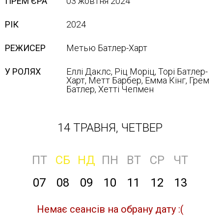
ПРЕМ'ЄРА
03 жовтня 2024
РІК
2024
РЕЖИСЕР
Метью Батлер-Харт
У РОЛЯХ
Еллі Даклс, Ріц Моріц, Торі Батлер-
Харт, Метт Барбер, Емма Кінг, Грем
Батлер, Хетті Чепмен
14 ТРАВНЯ, ЧЕТВЕР
ПТ
СБ
НД
ПН
ВТ
СР
ЧТ
07
08
09
10
11
12
13
Немає сеансів на обрану дату :(