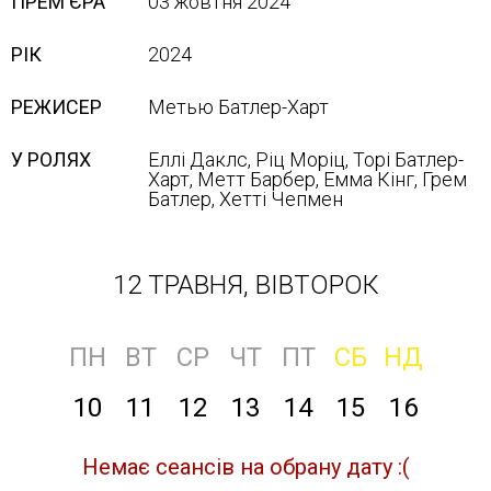
ПРЕМ'ЄРА
03 жовтня 2024
РІК
2024
РЕЖИСЕР
Метью Батлер-Харт
У РОЛЯХ
Еллі Даклс, Ріц Моріц, Торі Батлер-
Харт, Метт Барбер, Емма Кінг, Грем
Батлер, Хетті Чепмен
12 ТРАВНЯ, ВІВТОРОК
ПН
ВТ
СР
ЧТ
ПТ
СБ
НД
10
11
12
13
14
15
16
Немає сеансів на обрану дату :(