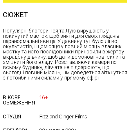
СЮЖЕТ
Популярні блогери Тея та Луїз вирушають у
покинутий маєток, щоб зняти для своїх глядачів
паранормальні явища. У давнину тут було лігво
окультистів, і щомісяця у повний місяць власник
маєтку та його послідовники приносили в жертву
вкрадену дівчину, щоб дати демонові нові сили та
зміцнити його владу. Розставляючи камери по
всьому будинку, дівчата не підозрюють, що
сьогодні повний місяць, і їм доведеться зіткнутися
з потойбічними силами у прямому ефірі
ВІКОВЕ
16+
ОБМЕЖЕННЯ
СТУДІЯ
Fizz and Ginger Films