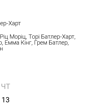
ер-Харт
 Ріц Моріц, Торі Батлер-Харт,
, Емма Кінг, Грем Батлер,
ен
ЧТ
13