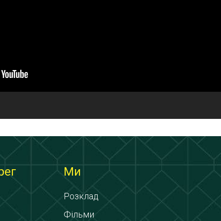
рег
Ми
Розклад
Фільми