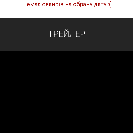
Немає сеансів на обрану дату :(
ТРЕЙЛЕР