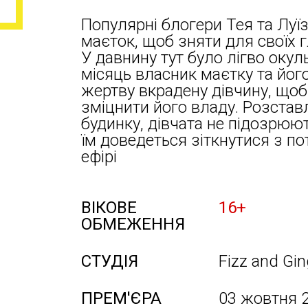
Популярні блогери Тея та Луї
маєток, щоб зняти для своїх 
У давнину тут було лігво окул
місяць власник маєтку та йог
жертву вкрадену дівчину, щоб
зміцнити його владу. Розста
будинку, дівчата не підозрюют
їм доведеться зіткнутися з п
ефірі
ВІКОВЕ
16+
ОБМЕЖЕННЯ
СТУДІЯ
Fizz and Gin
ПРЕМ'ЄРА
03 жовтня 