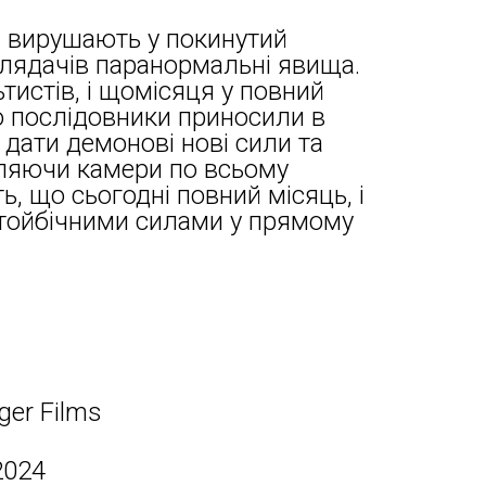
з вирушають у покинутий
глядачів паранормальні явища.
ьтистів, і щомісяця у повний
о послідовники приносили в
 дати демонові нові сили та
вляючи камери по всьому
ь, що сьогодні повний місяць, і
отойбічними силами у прямому
ger Films
2024