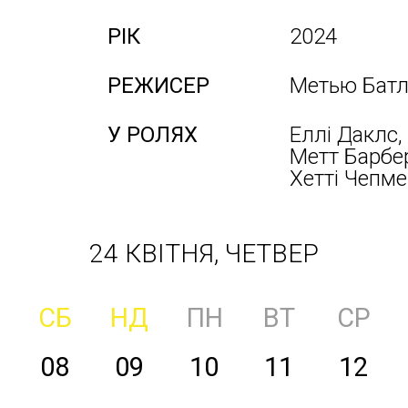
РІК
2024
РЕЖИСЕР
Метью Батл
У РОЛЯХ
Еллі Даклс,
Метт Барбер
Хетті Чепм
24 КВІТНЯ, ЧЕТВЕР
СБ
НД
ПН
ВТ
СР
08
09
10
11
12