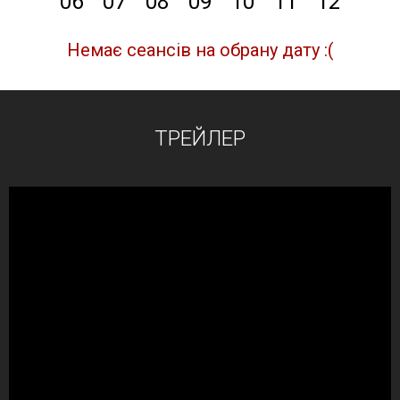
06
07
08
09
10
11
12
Немає сеансів на обрану дату :(
ТРЕЙЛЕР