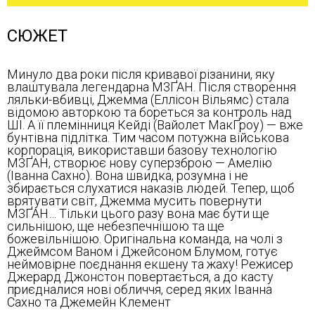
СЮЖЕТ
Минуло два роки після кривавої різанини, яку
влаштувала легендарна М3ҐАН. Після створення
ляльки-вбивці, Джемма (Еллісон Вільямс) стала
відомою авторкою та бореться за контроль над
ШІ. А її племінниця Кейді (Вайолет МакҐроу) — вже
бунтівна підлітка. Тим часом потужна військова
корпорація, використавши базову технологію
М3ҐАН, створює нову суперзброю — Амелію
(Іванна Сахно). Вона швидка, розумна і не
збирається слухатися наказів людей. Тепер, щоб
врятувати світ, Джемма мусить повернути
М3ҐАН… Тільки цього разу вона має бути ще
сильнішою, ще небезпечнішою та ще
божевільнішою. Оригінальна команда, на чолі з
Джеймсом Ваном і Джейсоном Блумом, готує
неймовірне поєднання екшену та жаху! Режисер
Джерард Джонстон повертається, а до касту
приєдналися нові обличчя, серед яких Іванна
Сахно та Джемейн Клемент