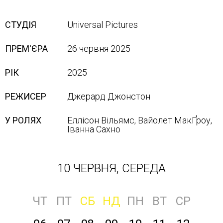
СТУДІЯ
Universal Pictures
ПРЕМ'ЄРА
26 червня 2025
РІК
2025
РЕЖИСЕР
Джерард Джонстон
У РОЛЯХ
Еллісон Вільямс, Вайолет МакҐроу,
Іванна Сахно
10 ЧЕРВНЯ, СЕРЕДА
ЧТ
ПТ
СБ
НД
ПН
ВТ
СР