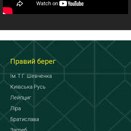
Правий берег
Ім. Т.Г. Шевченка
Київська Русь
Лейпциг
Ліра
Братислава
Загреб