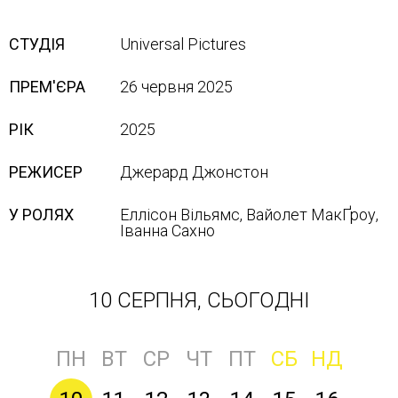
СТУДІЯ
Universal Pictures
ПРЕМ'ЄРА
26 червня 2025
РІК
2025
РЕЖИСЕР
Джерард Джонстон
У РОЛЯХ
Еллісон Вільямс, Вайолет МакҐроу,
Іванна Сахно
10 СЕРПНЯ, СЬОГОДНІ
ПН
ВТ
СР
ЧТ
ПТ
СБ
НД