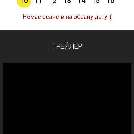
10
11
12
13
14
15
16
Немає сеансів на обрану дату :(
ТРЕЙЛЕР