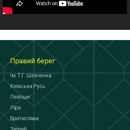
Правий берег
Ім. Т.Г. Шевченка
Київська Русь
Лейпциг
Ліра
Братислава
Загреб