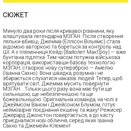
СЮЖЕТ
Минуло два роки після кривавої різанини, яку
влаштувала легендарна М3ҐАН. Після створення
ляльки-вбивці, Джемма (Еллісон Вільямс) стала
відомою авторкою та бореться за контроль над
ШІ. А її племінниця Кейді (Вайолет МакҐроу) — вже
бунтівна підлітка. Тим часом потужна військова
корпорація, використавши базову технологію
М3ҐАН, створює нову суперзброю — Амелію
(Іванна Сахно). Вона швидка, розумна і не
збирається слухатися наказів людей. Тепер, щоб
врятувати світ, Джемма мусить повернути
М3ҐАН… Тільки цього разу вона має бути ще
сильнішою, ще небезпечнішою та ще
божевільнішою. Оригінальна команда, на чолі з
Джеймсом Ваном і Джейсоном Блумом, готує
неймовірне поєднання екшену та жаху! Режисер
Джерард Джонстон повертається, а до касту
приєдналися нові обличчя, серед яких Іванна
Сахно та Джемейн Клемент