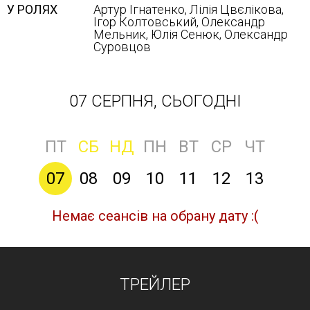
У РОЛЯХ
Артур Ігнатенко, Лілія Цвєлікова,
Ігор Колтовський, Олександр
Мельник, Юлія Сенюк, Олександр
Суровцов
07 СЕРПНЯ, СЬОГОДНІ
ПТ
СБ
НД
ПН
ВТ
СР
ЧТ
07
08
09
10
11
12
13
Немає сеансів на обрану дату :(
ТРЕЙЛЕР