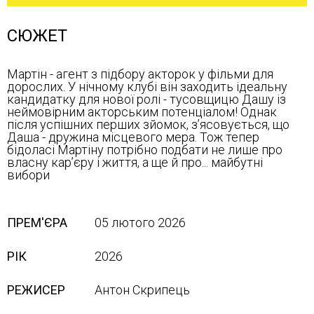
СЮЖЕТ
Мартін - агент з підбору акторок у фільми для
дорослих. У нічному клубі він заходить ідеальну
кандидатку для нової ролі - тусовщицю Дашу із
неймовірним акторським потенціалом! Однак
після успішних перших зйомок, з’ясовується, що
Даша - дружина місцевого мера. Тож тепер
бідоласі Мартіну потрібно подбати не лише про
власну кар’єру і життя, а ще й про... майбутні
вибори
ПРЕМ'ЄРА
05 лютого 2026
РІК
2026
РЕЖИСЕР
Антон Скрипець