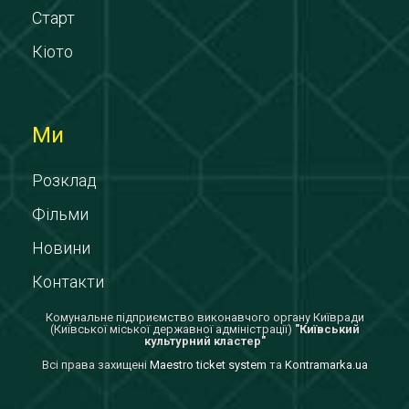
Старт
Кіото
Ми
Розклад
Фільми
Новини
Контакти
Комунальне підприємство виконавчого органу Київради
(Київської міської державної адміністрації)
"Київський
культурний кластер"
Всi права захищенi
Maestro ticket system
та
Kontramarka.ua