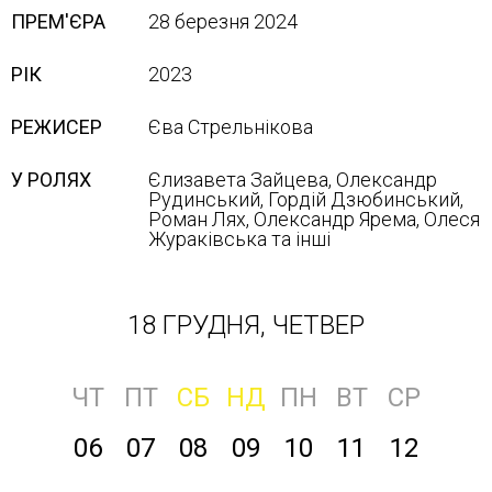
ПРЕМ'ЄРА
28 березня 2024
РІК
2023
РЕЖИСЕР
Єва Стрельнікова
У РОЛЯХ
Єлизавета Зайцева, Олександр
Рудинський, Гордій Дзюбинський,
Роман Лях, Олександр Ярема, Олеся
Жураківська та інші
18 ГРУДНЯ, ЧЕТВЕР
ЧТ
ПТ
СБ
НД
ПН
ВТ
СР
06
07
08
09
10
11
12