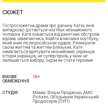
СЮЖЕТ
Гостросюжетна драма про дівчину Катю, якій
випадково дістається ноутбук незнайомого
чоловіка. Катя ховається від ракетних обстрілів
вдома, намагаючись знайти власника ноутбуку,
який зник після російських ударів. Ризикуючи
своїм життям та життям близьких, Катя
намагається врятувати незнайомих українців.
Історія українців, не супергероїв, у яких не
залишається вибору, окрім як стати героями
ВІКОВЕ
16+
ОБМЕЖЕННЯ
СТУДІЯ
Мамас Фільм Продакшн, АМО
Pictures, Обʼєднання Український
Продюсерів (ОУП)