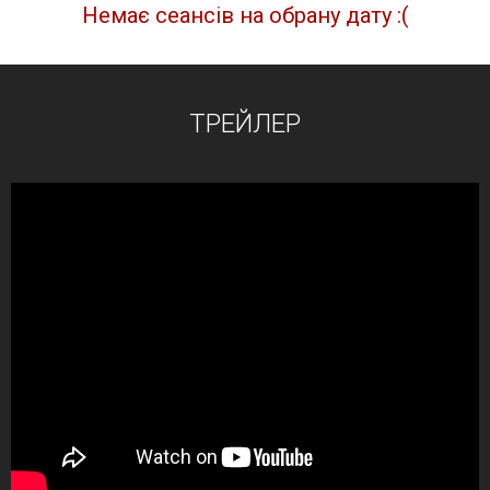
Немає сеансів на обрану дату :(
ТРЕЙЛЕР