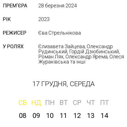
ПРЕМ'ЄРА
28 березня 2024
РІК
2023
РЕЖИСЕР
Єва Стрельнікова
У РОЛЯХ
Єлизавета Зайцева, Олександр
Рудинський, Гордій Дзюбинський,
Роман Лях, Олександр Ярема, Олеся
Жураківська та інші
17 ГРУДНЯ, СЕРЕДА
СБ
НД
ПН
ВТ
СР
ЧТ
ПТ
08
09
10
11
12
13
14