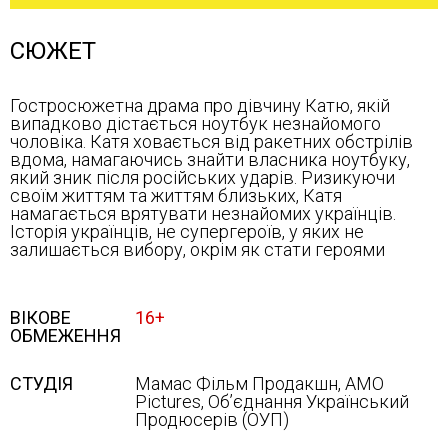
СЮЖЕТ
Гостросюжетна драма про дівчину Катю, якій
випадково дістається ноутбук незнайомого
чоловіка. Катя ховається від ракетних обстрілів
вдома, намагаючись знайти власника ноутбуку,
який зник після російських ударів. Ризикуючи
своїм життям та життям близьких, Катя
намагається врятувати незнайомих українців.
Історія українців, не супергероїв, у яких не
залишається вибору, окрім як стати героями
ВІКОВЕ
16+
ОБМЕЖЕННЯ
СТУДІЯ
Мамас Фільм Продакшн, АМО
Pictures, Обʼєднання Український
Продюсерів (ОУП)