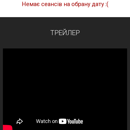
Немає сеансів на обрану дату :(
ТРЕЙЛЕР