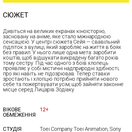
СЮЖЕТ
Дивіться на великих екранах кіноісторію,
засновану на аніме, яке стало міжнародною
сенсацією. У центрі сюжета Сейя — свавільний
підліток з вулиці, який заробляє на життя в боях
без правил. У нього лише одна мета: заробити
коштів, щоб відшукати викрадену багато років
тому сестру. Під час одного з боїв хлопець
проявляє у собі містичні надприродні здібності,
про які навіть не підозрював. Тепер ставки
зростають і хлопцю потрібно прийняти нового
себе та пожертвувати усім, щоб зайняти законне
місце серед Лицарів Зодіаку
ВІКОВЕ
12+
ОБМЕЖЕННЯ
СТУДІЯ
Toei Company Toei Animation, Sony