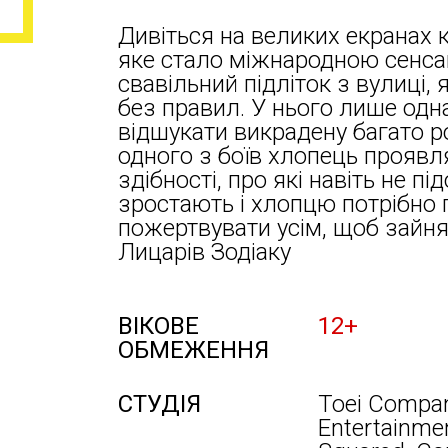
Дивіться на великих екранах к
яке стало міжнародною сенса
свавільний підліток з вулиці,
без правил. У нього лише одн
відшукати викрадену багато ро
одного з боїв хлопець проявля
здібності, про які навіть не п
зростають і хлопцю потрібно 
пожертвувати усім, щоб зайня
Лицарів Зодіаку
ВІКОВЕ
12+
ОБМЕЖЕННЯ
СТУДІЯ
Toei Compan
Entertainmen