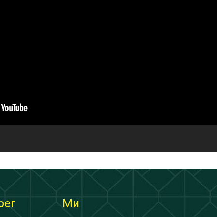
рег
Ми