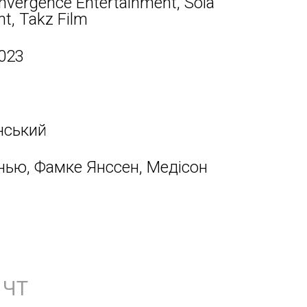
nvergence Entertainment, Sola
t, Takz Film
023
нський
нью, Фамке Янссен, Медісон
ЧТ