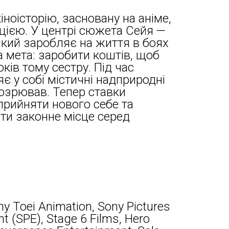
іноісторію, засновану на аніме,
цією. У центрі сюжета Сейя —
 який заробляє на життя в боях
а мета: заробити коштів, щоб
ків тому сестру. Під час
є у собі містичні надприродні
ідозрював. Тепер ставки
прийняти нового себе та
ти законне місце серед
y Toei Animation, Sony Pictures
t (SPE), Stage 6 Films, Hero