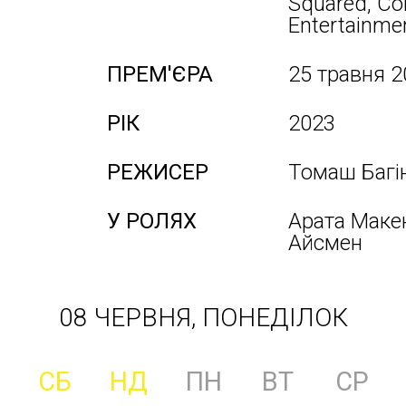
Squared, Co
Entertainmen
ПРЕМ'ЄРА
25 травня 2
РІК
2023
РЕЖИСЕР
Томаш Багі
У РОЛЯХ
Арата Маке
Айсмен
08 ЧЕРВНЯ, ПОНЕДІЛОК
СБ
НД
ПН
ВТ
СР