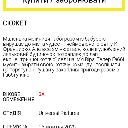
СЮЖЕТ
Маленька мрійниця Ґаббі разом із бабусею
вирушає до міста чудес — неймовірного світу Кіт-
Франциско. Але все змінюється, коли її улюблений
ляльковий будиночок потрапляє до лап
ексцентричної котячої леді на ім’я Віра. Тепер Ґаббі
мусить зібрати свою котячу команду і поспішати
на порятунок Рушай у захопливі пригоди разом з
Ґаббі у кіно!
ВІКОВЕ
3А
ОБМЕЖЕННЯ
СТУДІЯ
Universal Pictures
ПРЕМ'ЄРА
16 жовтня 2025