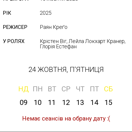
РІК
2025
РЕЖИСЕР
Раян Креґо
У РОЛЯХ
Крістен Віг, Лейла Локхарт Кранер,
Глорія Естефан
24 ЖОВТНЯ, П'ЯТНИЦЯ
НД
ПН
ВТ
СР
ЧТ
ПТ
СБ
09
10
11
12
13
14
15
Немає сеансів на обрану дату :(