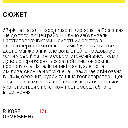
СЮЖЕТ
67-річна Наталія народилася і виросла на Позняках
ще до того, як цей район щільно забудували
багатоповерхівками. Приватний сектор з
одноповерховими сільськими будинками вже
давно майже зник, але вона вперто продовжує
жити у своїй хатині з садом, оточеній висотками.
Девелопери борються за цей шматок землі і
пропонують Наталії великі гроші, але вона –
смілива, сильна й усміхнена – захищає свій оазис
в «ямі», своїх кіз, курей та інше господарство. І цей
зв’язок із землею та небажання коритись тільки
укріплюється з початком повномасштабного
вторгнення
ВІКОВЕ
12+
ОБМЕЖЕННЯ