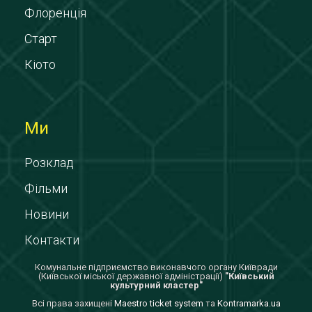
Флоренція
Старт
Кіото
Ми
Розклад
Фільми
Новини
Контакти
Комунальне підприємство виконавчого органу Київради
(Київської міської державної адміністрації)
"Київський
культурний кластер"
Всi права захищенi
Maestro ticket system
та
Kontramarka.ua