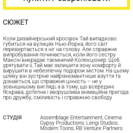
СЮЖЕТ
Коли дизайнерський кросівок Тай випадково
губиться на вулицях Нью-Йорка, його світ
перевертається з ніг на голову. Але справжнє
випробування починається, коли його сестру
Максін викрадає таємничий Колекціонер. Щоб
урятувати її, Тай має залишити зону комфорту й
вирушити в небезпечну подорож містом. На цьому
шляху він зустріне найрізноманітніше взуття та
дізнається, що справжня цінність – не у
зовнішньому вигляді, а в тому, що всередині.
Яскрава, дотепна і зворушлива анімаційна пригода
про дружбу, сміливість і справжню свободу
СТУДІЯ
Assemblage Entertainment; Cinema
Gypsy Productions; Lengi Studios;
Modern Toons; RB Venture Partners