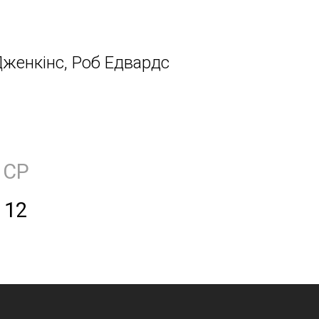
Дженкінс, Роб Едвардс
СР
12