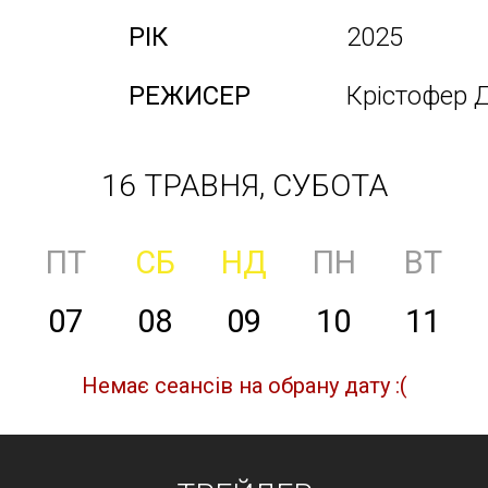
РІК
2025
РЕЖИСЕР
Крістофер 
16 ТРАВНЯ, СУБОТА
ПТ
СБ
НД
ПН
ВТ
07
08
09
10
11
Немає сеансів на обрану дату :(