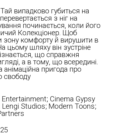
Тай випадково губиться на
перевертається з ніг на
ування починається, коли його
ничий Колекціонер. Щоб
ти зону комфорту й вирушити в
а цьому шляху він зустріне
дізнається, що справжня
гляді, а в тому, що всередині.
а анімаційна пригода про
ю свободу
Entertainment; Cinema Gypsy
; Lengi Studios; Modern Toons;
Partners
025