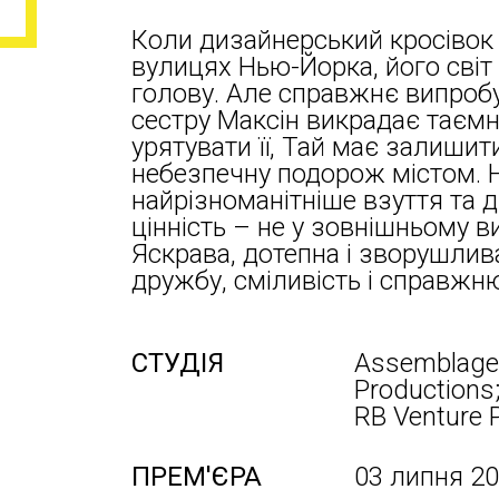
Коли дизайнерський кросівок 
вулицях Нью-Йорка, його світ 
голову. Але справжнє випроб
сестру Максін викрадає таєм
урятувати її, Тай має залиши
небезпечну подорож містом. Н
найрізноманітніше взуття та 
цінність – не у зовнішньому ви
Яскрава, дотепна і зворушлив
дружбу, сміливість і справжн
СТУДІЯ
Assemblage 
Productions
RB Venture 
ПРЕМ'ЄРА
03 липня 2