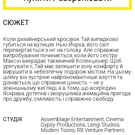
СЮЖЕТ
Коли дизайнерський кросівок Тай випадково
губиться на вулицях Нью-Йорка, його світ
перевертається з ніг на голову. Але справжнє
випробування починається, коли його сестру
Максін викрадає таємничий Колекціонер. Щоб
урятувати її, Тай має залишити зону комфорту й
вирушити в небезпечну подорож містом. На цьому
шляху він зустріне найрізноманітніше взуття та
дізнається, що справжня цінність – не у
зовнішньому вигляді, а в тому, що всередині.
Яскрава, дотепна і зворушлива анімаційна пригода
про дружбу, сміливість і справжню свободу
СТУДІЯ
Assemblage Entertainment; Cinema
Gypsy Productions; Lengi Studios;
Modern Toons; RB Venture Partners