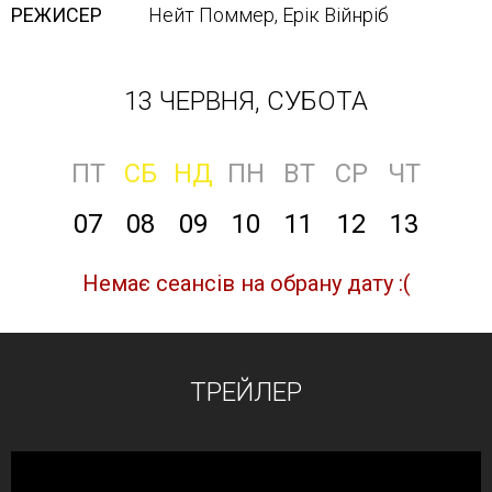
РЕЖИСЕР
Нейт Поммер, Ерік Війнріб
13 ЧЕРВНЯ, СУБОТА
ПТ
СБ
НД
ПН
ВТ
СР
ЧТ
07
08
09
10
11
12
13
Немає сеансів на обрану дату :(
ТРЕЙЛЕР