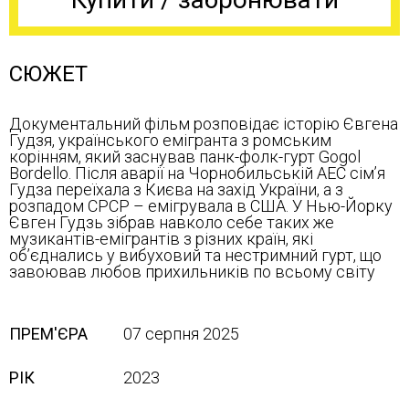
СЮЖЕТ
Документальний фільм розповідає історію Євгена
Гудзя, українського емігранта з ромським
корінням, який заснував панк-фолк-гурт Gogol
Bordello. Після аварії на Чорнобильській АЕС сім’я
Гудза переїхала з Києва на захід України, а з
розпадом СРСР – емігрувала в США. У Нью-Йорку
Євген Гудзь зібрав навколо себе таких же
музикантів-емігрантів з різних країн, які
об’єднались у вибуховий та нестримний гурт, що
завоював любов прихильників по всьому світу
ПРЕМ'ЄРА
07 серпня 2025
РІК
2023