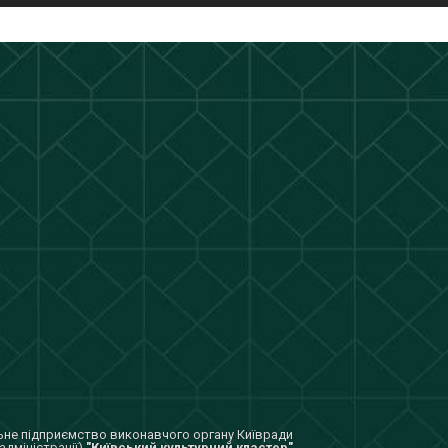
не підприємство виконавчого органу Київради
адміністрації)
"Київський культурний кластер"