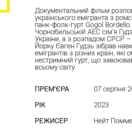
Документальний фільм розпові
українського емігранта з ром
панк-фолк-гурт Gogol Bordello.
Чорнобильській АЕС сім’я Гудз
України, а з розпадом СРСР –
Йорку Євген Гудзь зібрав нав
емігрантів з різних країн, які
нестримний гурт, що завоюва
всьому світу
ПРЕМ'ЄРА
07 серпня 
РІК
2023
РЕЖИСЕР
Нейт Поммер