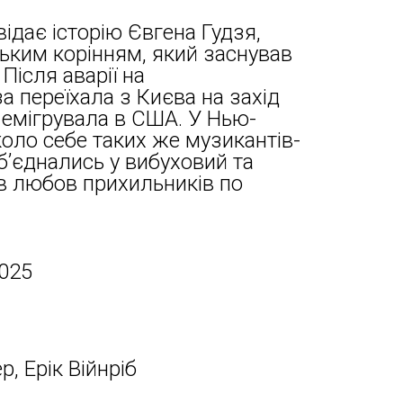
дає історію Євгена Гудзя,
ським корінням, який заснував
 Після аварії на
а переїхала з Києва на захід
 емігрувала в США. У Нью-
коло себе таких же музикантів-
 об’єднались у вибуховий та
в любов прихильників по
2025
, Ерік Війнріб