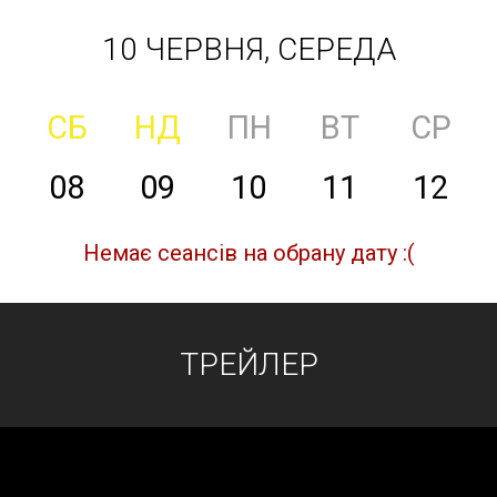
10 ЧЕРВНЯ, СЕРЕДА
СБ
НД
ПН
ВТ
СР
08
09
10
11
12
Немає сеансів на обрану дату :(
ТРЕЙЛЕР