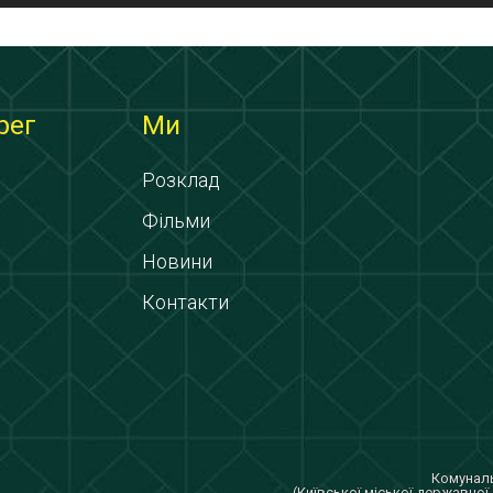
рег
Ми
Розклад
Фільми
Новини
Контакти
Комуналь
(Київської міської державної 