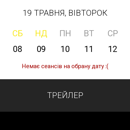
19 ТРАВНЯ, ВІВТОРОК
СБ
НД
ПН
ВТ
СР
08
09
10
11
12
Немає сеансів на обрану дату :(
ТРЕЙЛЕР