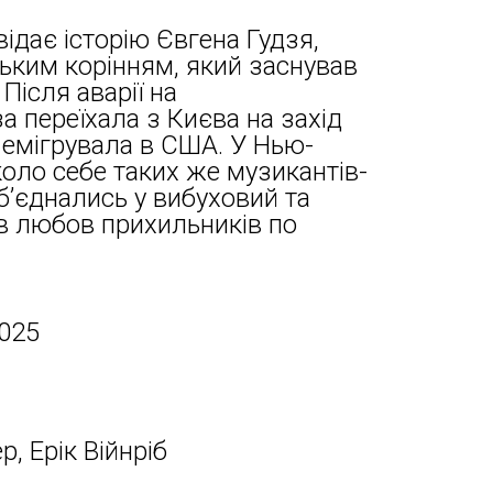
дає історію Євгена Гудзя,
ським корінням, який заснував
 Після аварії на
а переїхала з Києва на захід
 емігрувала в США. У Нью-
коло себе таких же музикантів-
 об’єднались у вибуховий та
в любов прихильників по
2025
, Ерік Війнріб