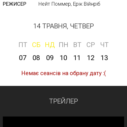
РЕЖИСЕР
Нейт Поммер, Ерік Війнріб
14 ТРАВНЯ, ЧЕТВЕР
ПТ
СБ
НД
ПН
ВТ
СР
ЧТ
07
08
09
10
11
12
13
Немає сеансів на обрану дату :(
ТРЕЙЛЕР