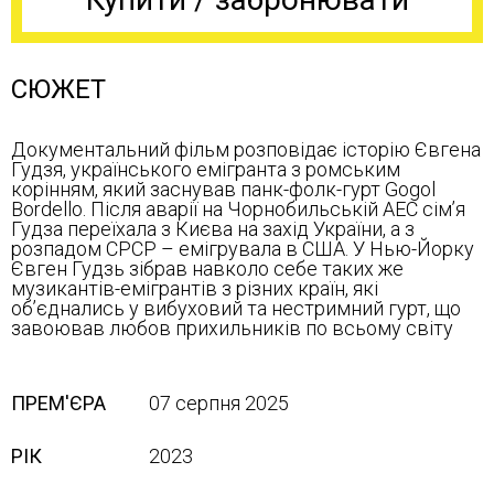
СЮЖЕТ
Документальний фільм розповідає історію Євгена
Гудзя, українського емігранта з ромським
корінням, який заснував панк-фолк-гурт Gogol
Bordello. Після аварії на Чорнобильській АЕС сім’я
Гудза переїхала з Києва на захід України, а з
розпадом СРСР – емігрувала в США. У Нью-Йорку
Євген Гудзь зібрав навколо себе таких же
музикантів-емігрантів з різних країн, які
об’єднались у вибуховий та нестримний гурт, що
завоював любов прихильників по всьому світу
ПРЕМ'ЄРА
07 серпня 2025
РІК
2023