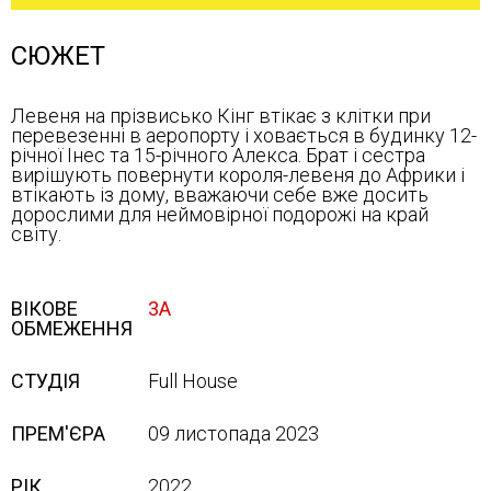
СЮЖЕТ
Левеня на прізвисько Кінг втікає з клітки при
перевезенні в аеропорту і ховається в будинку 12-
річної Інес та 15-річного Алекса. Брат і сестра
вирішують повернути короля-левеня до Африки і
втікають із дому, вважаючи себе вже досить
дорослими для неймовірної подорожі на край
світу.
ВІКОВЕ
3А
ОБМЕЖЕННЯ
СТУДІЯ
Full House
ПРЕМ'ЄРА
09 листопада 2023
РІК
2022