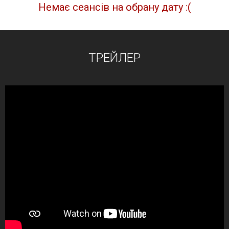
Немає сеансів на обрану дату :(
ТРЕЙЛЕР