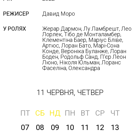
РЕЖИСЕР
Давид Моро
У РОЛЯХ
Жерар Дармон, Лу Ламбрешт, Лео
Лорлек, Тібо де Монталамбер,
Клементіна Баер, Маріус Бліве,
Артюс, Лоран Бато, Марі-Сона
Конде, Вероніка Буланже, Лоран
Боден, Родольф Санд, П'єр Леон
Люно, Ніколя Юльман, Лоранс
Фаселіна, Олександра
11 ЧЕРВНЯ, ЧЕТВЕР
ПТ
СБ
НД
ПН
ВТ
СР
ЧТ
07
08
09
10
11
12
13