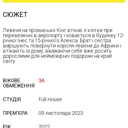
СЮЖЕТ
Левеня на прізвисько Кінг втікає з клітки при
перевезенні в аеропорту і ховається в будинку 12-
річної Інес та 15-річного Алекса. Брат і сестра
вирішують повернути короля-левеня до Африки і
втікають із дому, вважаючи себе вже досить
дорослими для неймовірної подорожі на край
світу.
ВІКОВЕ
3А
ОБМЕЖЕННЯ
СТУДІЯ
Full House
ПРЕМ'ЄРА
09 листопада 2023
РІК
2022