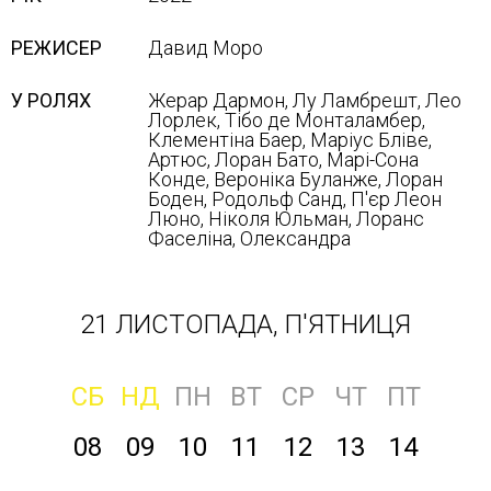
РЕЖИСЕР
Давид Моро
У РОЛЯХ
Жерар Дармон, Лу Ламбрешт, Лео
Лорлек, Тібо де Монталамбер,
Клементіна Баер, Маріус Бліве,
Артюс, Лоран Бато, Марі-Сона
Конде, Вероніка Буланже, Лоран
Боден, Родольф Санд, П'єр Леон
Люно, Ніколя Юльман, Лоранс
Фаселіна, Олександра
21 ЛИСТОПАДА, П'ЯТНИЦЯ
СБ
НД
ПН
ВТ
СР
ЧТ
ПТ
08
09
10
11
12
13
14