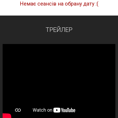
Немає сеансів на обрану дату :(
ТРЕЙЛЕР