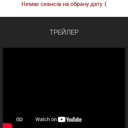
Немає сеансів на обрану дату :(
ТРЕЙЛЕР