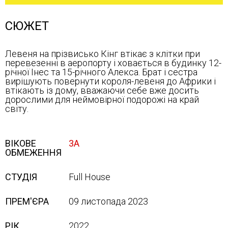
СЮЖЕТ
Левеня на прізвисько Кінг втікає з клітки при
перевезенні в аеропорту і ховається в будинку 12-
річної Інес та 15-річного Алекса. Брат і сестра
вирішують повернути короля-левеня до Африки і
втікають із дому, вважаючи себе вже досить
дорослими для неймовірної подорожі на край
світу.
ВІКОВЕ
3А
ОБМЕЖЕННЯ
СТУДІЯ
Full House
ПРЕМ'ЄРА
09 листопада 2023
РІК
2022