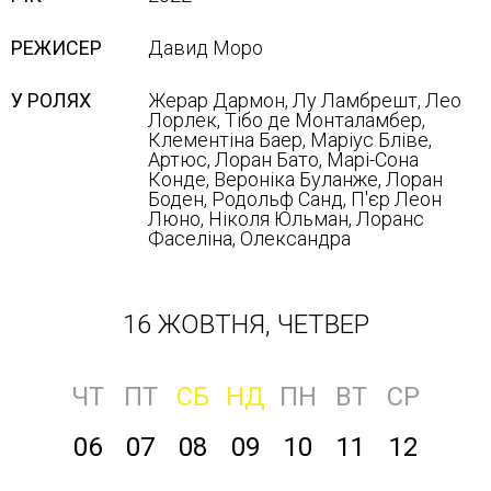
РЕЖИСЕР
Давид Моро
У РОЛЯХ
Жерар Дармон, Лу Ламбрешт, Лео
Лорлек, Тібо де Монталамбер,
Клементіна Баер, Маріус Бліве,
Артюс, Лоран Бато, Марі-Сона
Конде, Вероніка Буланже, Лоран
Боден, Родольф Санд, П'єр Леон
Люно, Ніколя Юльман, Лоранс
Фаселіна, Олександра
16 ЖОВТНЯ, ЧЕТВЕР
ЧТ
ПТ
СБ
НД
ПН
ВТ
СР
06
07
08
09
10
11
12