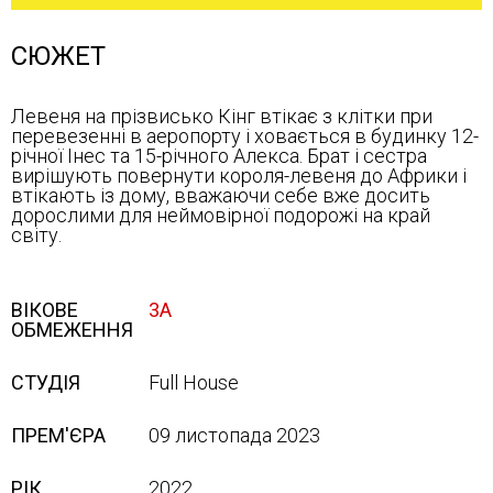
СЮЖЕТ
Левеня на прізвисько Кінг втікає з клітки при
перевезенні в аеропорту і ховається в будинку 12-
річної Інес та 15-річного Алекса. Брат і сестра
вирішують повернути короля-левеня до Африки і
втікають із дому, вважаючи себе вже досить
дорослими для неймовірної подорожі на край
світу.
ВІКОВЕ
3А
ОБМЕЖЕННЯ
СТУДІЯ
Full House
ПРЕМ'ЄРА
09 листопада 2023
РІК
2022