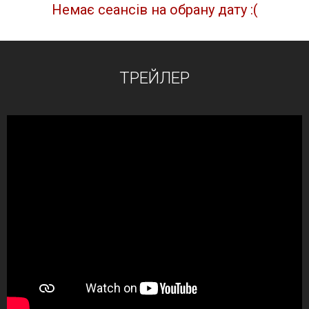
Немає сеансів на обрану дату :(
ТРЕЙЛЕР