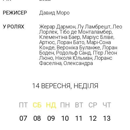
РЕЖИСЕР
Давид Моро
У РОЛЯХ
Жерар Дармон, Лу Ламбрешт, Лео
Лорлек, Тібо де Монталамбер,
Клементіна Баер, Маріус Бліве,
Артюс, Лоран Бато, Марі-Сона
Конде, Вероніка Буланже, Лоран
Боден, Родольф Санд, П'єр Леон
Люно, Ніколя Юльман, Лоранс
Фаселіна, Олександра
14 ВЕРЕСНЯ, НЕДІЛЯ
ПТ
СБ
НД
ПН
ВТ
СР
ЧТ
07
08
09
10
11
12
13