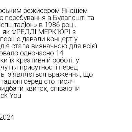
горським режисером Яношем
ас перебування в Будапешті та
Непштадіон» в 1986 році.
и, як ФРЕДДІ МЕРК’ЮРІ з
перше давали концерт у
одія стала визначною для всієї
цювало одночасно 14
и їх креативній роботі, у
дчуття присутності перед
ть, з’являється враження, що
тадіоні серед сто тисяч
идбати квиток, співаючи
ock You
 2024