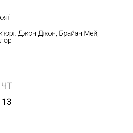
ояї
’юрі, Джон Дікон, Брайан Мей,
лор
ЧТ
13