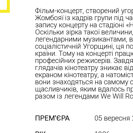
Фільм-концерт, створений у
Жомбояї із кадрів групи під ч
запису концерту на стадіоні «
Оскільки зірка такої величин
легендарними музикантами, в
соціалістичній Угорщині, ця п
країни. Тому на концерті пра
професійних режисерів. Завдяк
глядачів кінотеатру зникає ві
екраном кінотеатру, а натоміс
вони знаходяться на самому с
щасливчиків, яким вдалось пр
разом із легендами We Will R
ПРЕМ'ЄРА
05 вересня