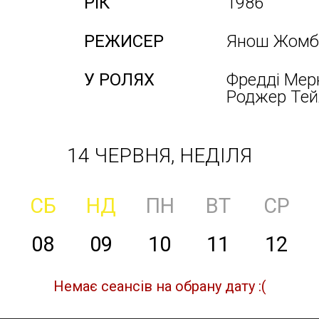
РІК
1986
РЕЖИСЕР
Янош Жомб
У РОЛЯХ
Фредді Мерк
Роджер Тей
14 ЧЕРВНЯ, НЕДІЛЯ
СБ
НД
ПН
ВТ
СР
08
09
10
11
12
Немає сеансів на обрану дату :(