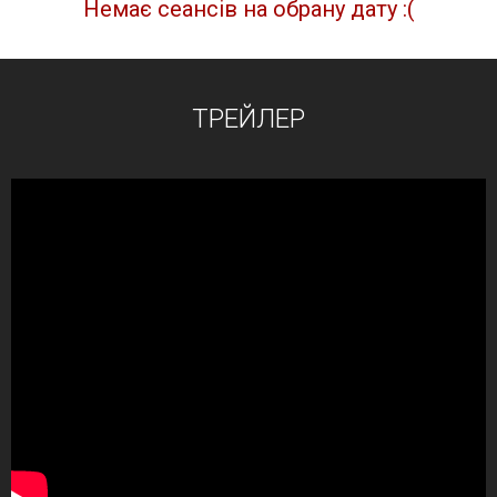
Немає сеансів на обрану дату :(
ТРЕЙЛЕР