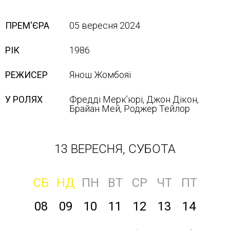
ПРЕМ'ЄРА
05 вересня 2024
РІК
1986
РЕЖИСЕР
Янош Жомбояї
У РОЛЯХ
Фредді Мерк’юрі, Джон Дікон,
Брайан Мей, Роджер Тейлор
13 ВЕРЕСНЯ, СУБОТА
СБ
НД
ПН
ВТ
СР
ЧТ
ПТ
08
09
10
11
12
13
14