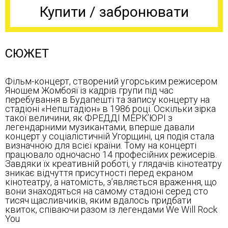
Купити / забронювати
СЮЖЕТ
Фільм-концерт, створений угорським режисером
Яношем Жомбояї із кадрів групи під час
перебування в Будапешті та запису концерту на
стадіоні «Непштадіон» в 1986 році. Оскільки зірка
такої величини, як ФРЕДДІ МЕРК’ЮРІ з
легендарними музикантами, вперше давали
концерт у соціалістичній Угорщині, ця подія стала
визначною для всієї країни. Тому на концерті
працювало одночасно 14 професійних режисерів.
Завдяки їх креативній роботі, у глядачів кінотеатру
зникає відчуття присутності перед екраном
кінотеатру, а натомість, з’являється враження, що
вони знаходяться на самому стадіоні серед сто
тисяч щасливчиків, яким вдалось придбати
квиток, співаючи разом із легендами We Will Rock
You