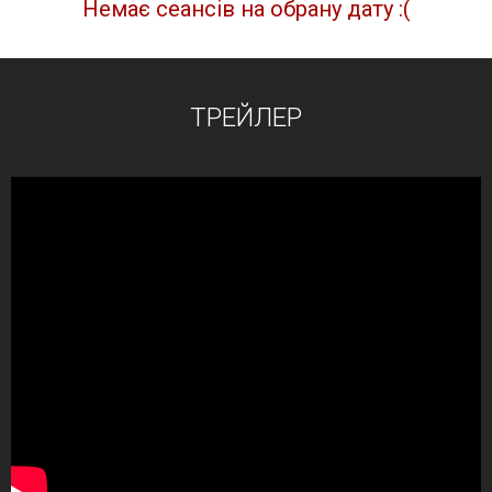
Немає сеансів на обрану дату :(
ТРЕЙЛЕР