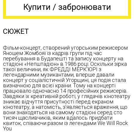
Купити / забронювати
СЮЖЕТ
Фільм-концерт, створений угорським режисером
Яношем Жомбояї із кадрів групи під час
перебування в Будапешті та запису концерту на
стадіоні «Непштадіон» в 1986 році. Оскільки зірка
такої величини, як ФРЕДДІ МЕРК’ЮРІ з
легендарними музикантами, вперше давали
концерт у соціалістичній Угорщині, ця подія стала
визначною для всієї країни. Тому на концерті
працювало одночасно 14 професійних режисерів.
Завдяки їх креативній роботі, у глядачів кінотеатру
зникає відчуття присутності перед екраном
кінотеатру, а натомість, з’являється враження, що
вони знаходяться на самому стадіоні серед сто
тисяч щасливчиків, яким вдалось придбати
квиток, співаючи разом із легендами We Will Rock
You