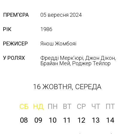
ПРЕМ'ЄРА
05 вересня 2024
РІК
1986
РЕЖИСЕР
Янош Жомбояї
У РОЛЯХ
Фредді Мерк’юрі, Джон Дікон,
Брайан Мей, Роджер Тейлор
16 ЖОВТНЯ, СЕРЕДА
СБ
НД
ПН
ВТ
СР
ЧТ
ПТ
08
09
10
11
12
13
14