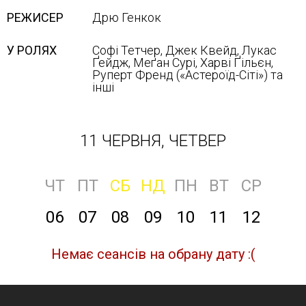
РЕЖИСЕР
Дрю Генкок
У РОЛЯХ
Софі Тетчер, Джек Квейд, Лукас
Ґейдж, Меґан Сурі, Харві Ґільєн,
Руперт Френд («Астероїд-Сіті») та
інші
11 ЧЕРВНЯ, ЧЕТВЕР
ЧТ
ПТ
СБ
НД
ПН
ВТ
СР
06
07
08
09
10
11
12
Немає сеансів на обрану дату :(