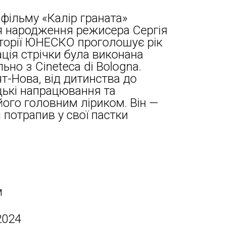
 фільму «Калір граната»
ня народження режисера Сергія
сторії ЮНЕСКО проголошує рік
ція стрічки була виконана
но з Cineteca di Bologna.
т-Нова, від дитинства до
цькі напрацювання та
його головним ліриком. Він —
м потрапив у свої пастки
м
2024