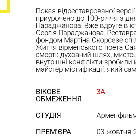
Показ відреставрованої версії
приурочено до 100-річчя з д
Параджанова. Вже вдруге в і
Сергія Параджанова. Реставра
фондом Мартіна Скорсезе спіль
Життя вірменського поета Сая
смерті: духовний шлях, мисте
внутрішні конфлікти зробили 
майстер містифікації, який са
ВІКОВЕ
3А
ОБМЕЖЕННЯ
СТУДІЯ
Арменфіль
ПРЕМ'ЄРА
03 жовтня 