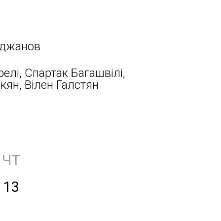
аджанов
релі, Спартак Багашвілі,
ян, Вілен Галстян
ЧТ
13