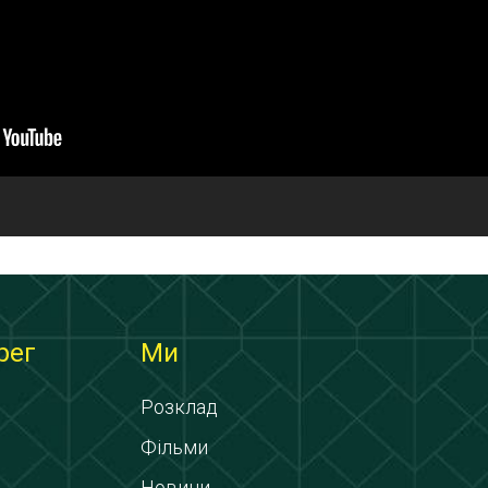
рег
Ми
Розклад
Фільми
Новини