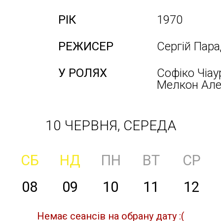
РІК
1970
РЕЖИСЕР
Сергій Пар
У РОЛЯХ
Софіко Чіау
Мелкон Алек
10 ЧЕРВНЯ, СЕРЕДА
СБ
НД
ПН
ВТ
СР
08
09
10
11
12
Немає сеансів на обрану дату :(