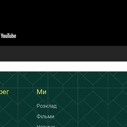
рег
Ми
Розклад
Фільми
Новини