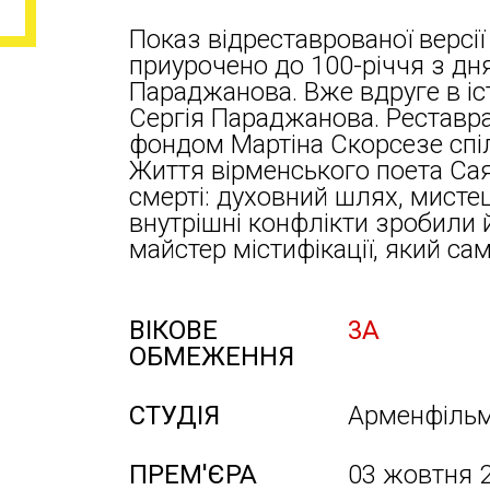
Показ відреставрованої версії
приурочено до 100-річчя з д
Параджанова. Вже вдруге в і
Сергія Параджанова. Реставра
фондом Мартіна Скорсезе спіль
Життя вірменського поета Сая
смерті: духовний шлях, мисте
внутрішні конфлікти зробили 
майстер містифікації, який са
ВІКОВЕ
3А
ОБМЕЖЕННЯ
СТУДІЯ
Арменфіль
ПРЕМ'ЄРА
03 жовтня 