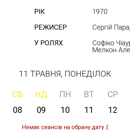
РІК
1970
РЕЖИСЕР
Сергій Пар
У РОЛЯХ
Софіко Чіау
Мелкон Алек
11 ТРАВНЯ, ПОНЕДІЛОК
СБ
НД
ПН
ВТ
СР
08
09
10
11
12
Немає сеансів на обрану дату :(