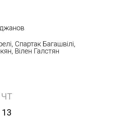
аджанов
релі, Спартак Багашвілі,
ян, Вілен Галстян
ЧТ
13