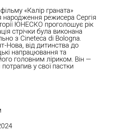
 фільму «Калір граната»
ня народження режисера Сергія
сторії ЮНЕСКО проголошує рік
ція стрічки була виконана
но з Cineteca di Bologna.
т-Нова, від дитинства до
цькі напрацювання та
його головним ліриком. Він —
м потрапив у свої пастки
м
2024