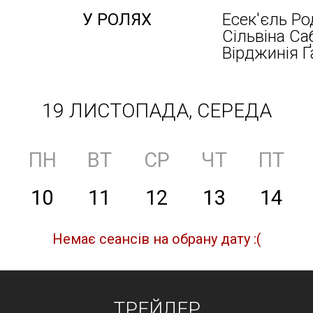
У РОЛЯХ
Есек'єль Ро
Сільвіна Са
Вірджинія Ґ
19 ЛИСТОПАДА, СЕРЕДА
ПН
ВТ
СР
ЧТ
ПТ
10
11
12
13
14
Немає сеансів на обрану дату :(
ТРЕЙЛЕР