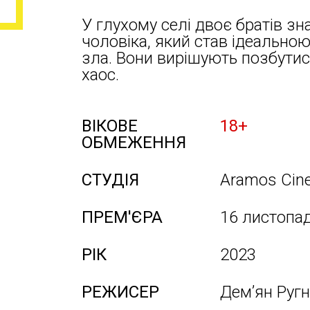
У глухому селі двоє братів 
чоловіка, який став ідеальн
зла. Вони вирішують позбути
хаос.
ВІКОВЕ
18+
ОБМЕЖЕННЯ
СТУДІЯ
Aramos Cin
ПРЕМ'ЄРА
16 листопа
РІК
2023
РЕЖИСЕР
Дем’ян Руг