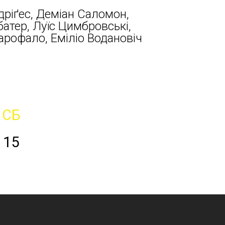
дріґес, Деміан Саломон,
батер, Луїс Цимбровські,
арофало, Еміліо Водановіч
СБ
15