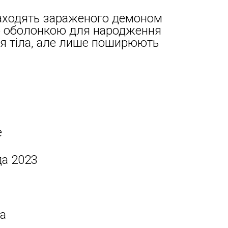
знаходять зараженого демоном
ою оболонкою для народження
ся тіла, але лише поширюють
e
да 2023
на