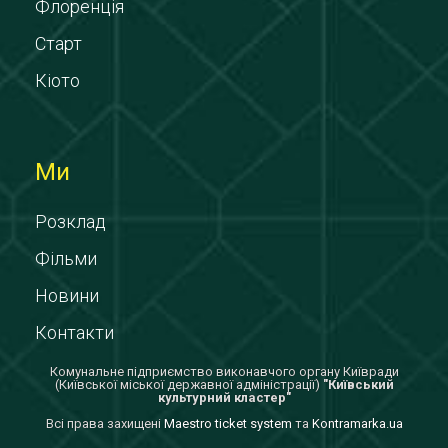
Флоренція
Старт
Кіото
Ми
Розклад
Фільми
Новини
Контакти
Комунальне підприємство виконавчого органу Київради
(Київської міської державної адміністрації)
"Київський
культурний кластер"
Всi права захищенi
Maestro ticket system
та
Kontramarka.ua