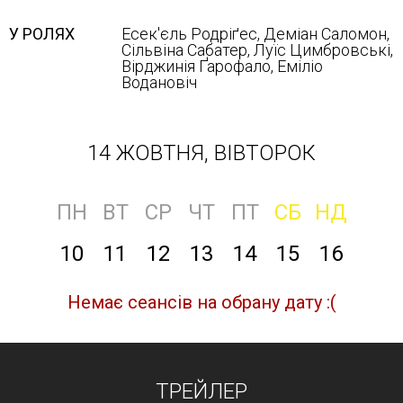
У РОЛЯХ
Есек'єль Родріґес, Деміан Саломон,
Сільвіна Сабатер, Луїс Цимбровські,
Вірджинія Ґарофало, Еміліо
Водановіч
14 ЖОВТНЯ, ВІВТОРОК
ПН
ВТ
СР
ЧТ
ПТ
СБ
НД
10
11
12
13
14
15
16
Немає сеансів на обрану дату :(
ТРЕЙЛЕР