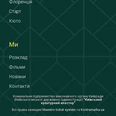
Флоренція
Старт
Кіото
Ми
Розклад
Фільми
Новини
Контакти
Комунальне підприємство виконавчого органу Київради
(Київської міської державної адміністрації)
"Київський
культурний кластер"
Всi права захищенi
Maestro ticket system
та
Kontramarka.ua