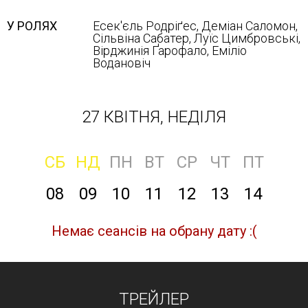
У РОЛЯХ
Есек'єль Родріґес, Деміан Саломон,
Сільвіна Сабатер, Луїс Цимбровські,
Вірджинія Ґарофало, Еміліо
Водановіч
27 КВІТНЯ, НЕДІЛЯ
СБ
НД
ПН
ВТ
СР
ЧТ
ПТ
08
09
10
11
12
13
14
Немає сеансів на обрану дату :(
ТРЕЙЛЕР