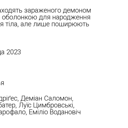
знаходять зараженого демоном
ою оболонкою для народження
ся тіла, але лише поширюють
да 2023
ья
дріґес, Деміан Саломон,
батер, Луїс Цимбровські,
арофало, Еміліо Водановіч