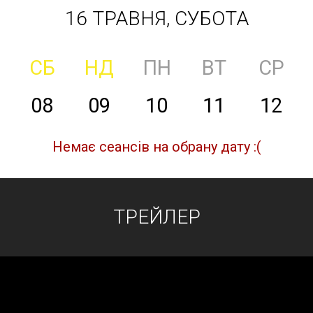
16 ТРАВНЯ, СУБОТА
СБ
НД
ПН
ВТ
СР
08
09
10
11
12
Немає сеансів на обрану дату :(
ТРЕЙЛЕР