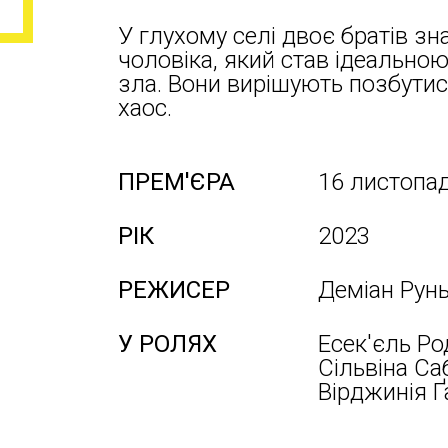
У глухому селі двоє братів 
чоловіка, який став ідеальн
зла. Вони вирішують позбути
хаос.
ПРЕМ'ЄРА
16 листопа
РІК
2023
РЕЖИСЕР
Деміан Рун
У РОЛЯХ
Есек'єль Ро
Сільвіна Са
Вірджинія Ґ