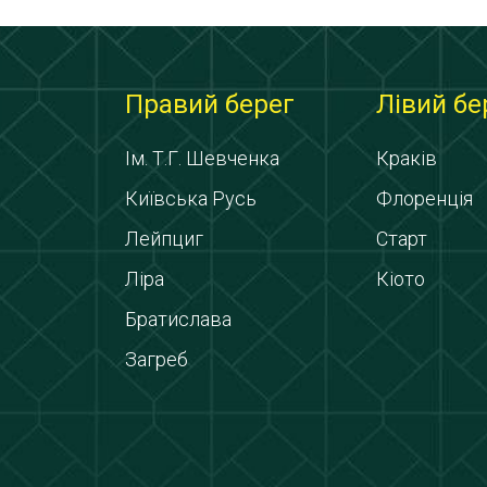
Правий берег
Лівий бе
Ім. Т.Г. Шевченка
Краків
Київська Русь
Флоренція
Лейпциг
Старт
Ліра
Кіото
Братислава
Загреб