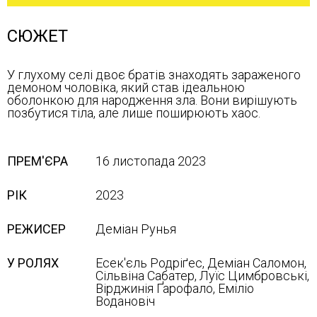
СЮЖЕТ
У глухому селі двоє братів знаходять зараженого
демоном чоловіка, який став ідеальною
оболонкою для народження зла. Вони вирішують
позбутися тіла, але лише поширюють хаос.
ПРЕМ'ЄРА
16 листопада 2023
РІК
2023
РЕЖИСЕР
Деміан Рунья
У РОЛЯХ
Есек'єль Родріґес, Деміан Саломон,
Сільвіна Сабатер, Луїс Цимбровські,
Вірджинія Ґарофало, Еміліо
Водановіч