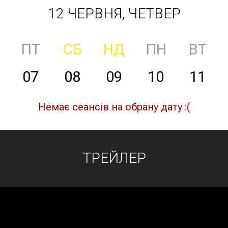
12 ЧЕРВНЯ, ЧЕТВЕР
ПТ
СБ
НД
ПН
ВТ
07
08
09
10
11
Немає сеансів на обрану дату :(
ТРЕЙЛЕР