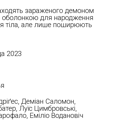
знаходять зараженого демоном
ою оболонкою для народження
ся тіла, але лише поширюють
да 2023
ья
дріґес, Деміан Саломон,
батер, Луїс Цимбровські,
арофало, Еміліо Водановіч