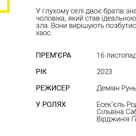
У глухому селі двоє братів 
чоловіка, який став ідеальн
зла. Вони вирішують позбути
хаос.
ПРЕМ'ЄРА
16 листопа
РІК
2023
РЕЖИСЕР
Деміан Рун
У РОЛЯХ
Есек'єль Ро
Сільвіна Са
Вірджинія Ґ