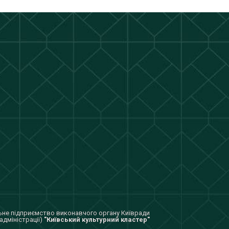
не підприємство виконавчого органу Київради
адміністрації)
"Київський культурний кластер"