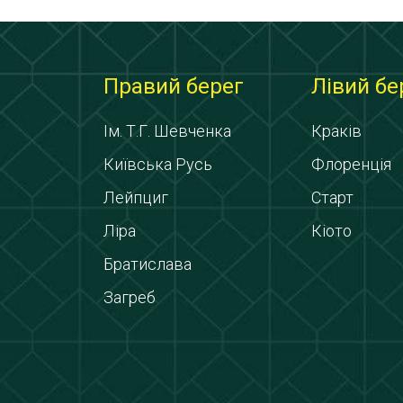
Правий берег
Лівий бе
Ім. Т.Г. Шевченка
Краків
Київська Русь
Флоренція
Лейпциг
Старт
Ліра
Кіото
Братислава
Загреб