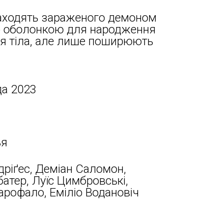
знаходять зараженого демоном
ою оболонкою для народження
ся тіла, але лише поширюють
да 2023
ья
дріґес, Деміан Саломон,
батер, Луїс Цимбровські,
арофало, Еміліо Водановіч