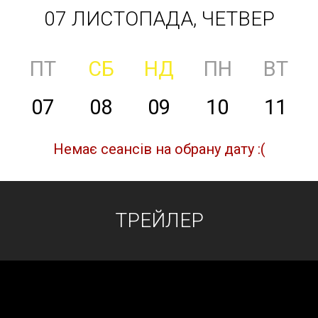
07 ЛИСТОПАДА, ЧЕТВЕР
ПТ
СБ
НД
ПН
ВТ
07
08
09
10
11
Немає сеансів на обрану дату :(
ТРЕЙЛЕР