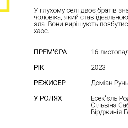
У глухому селі двоє братів 
чоловіка, який став ідеальн
зла. Вони вирішують позбути
хаос.
ПРЕМ'ЄРА
16 листопа
РІК
2023
РЕЖИСЕР
Деміан Рун
У РОЛЯХ
Есек'єль Ро
Сільвіна Са
Вірджинія Ґ