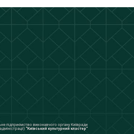
не підприємство виконавчого органу Київради
адміністрації)
"Київський культурний кластер"