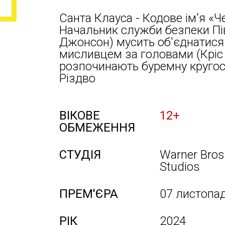
Санта Клауса - Кодове ім'я «Ч
Начальник служби безпеки Пі
Джонсон) мусить об'єднатися 
мисливцем за головами (Кріс 
розпочинають буремну кругос
Різдво
ВІКОВЕ
12+
ОБМЕЖЕННЯ
СТУДІЯ
Warner Bros
Studios
ПРЕМ'ЄРА
07 листопа
РІК
2024