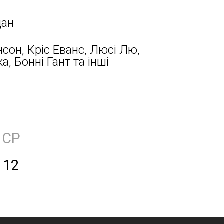
дан
он, Кріс Еванс, Люсі Лю,
а, Бонні Гант та інші
СР
12