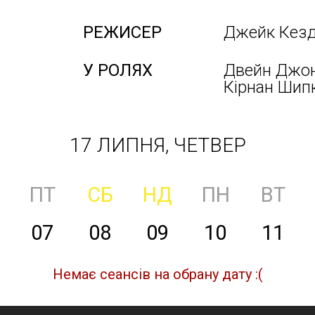
РЕЖИСЕР
Джейк Кез
У РОЛЯХ
Двейн Джонс
Кірнан Шипк
17 ЛИПНЯ, ЧЕТВЕР
ПТ
СБ
НД
ПН
ВТ
07
08
09
10
11
Немає сеансів на обрану дату :(