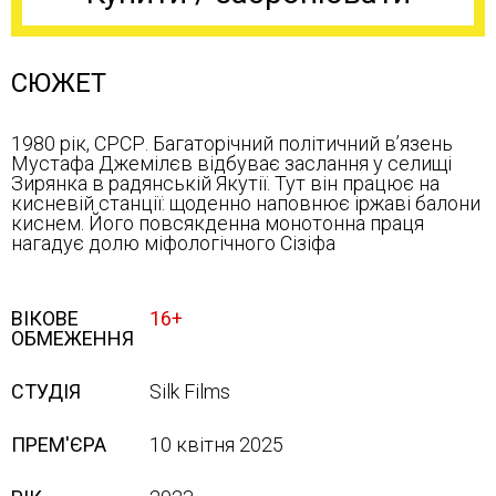
СЮЖЕТ
1980 рік, СРСР. Багаторічний політичний вʼязень
Мустафа Джемілєв відбуває заслання у селищі
Зирянка в радянській Якутії. Тут він працює на
кисневій станції: щоденно наповнює іржаві балони
киснем. Його повсякденна монотонна праця
нагадує долю міфологічного Сізіфа
ВІКОВЕ
16+
ОБМЕЖЕННЯ
СТУДІЯ
Silk Films
ПРЕМ'ЄРА
10 квітня 2025