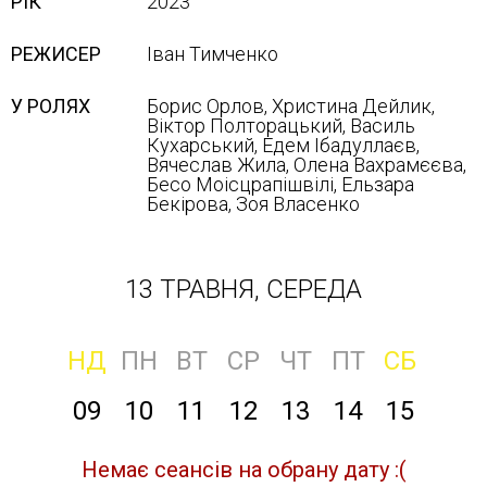
РІК
2023
РЕЖИСЕР
Іван Тимченко
У РОЛЯХ
Борис Орлов, Христина Дейлик,
Віктор Полторацький, Василь
Кухарський, Едем Ібадуллаєв,
Вячеслав Жила, Олена Вахрамєєва,
Бесо Моісцрапішвілі, Ельзара
Бекірова, Зоя Власенко
13 ТРАВНЯ, СЕРЕДА
НД
ПН
ВТ
СР
ЧТ
ПТ
СБ
09
10
11
12
13
14
15
Немає сеансів на обрану дату :(